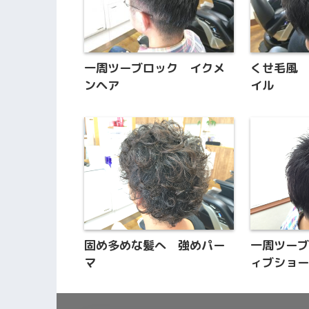
一周ツーブロック イクメ
くせ毛風
ンヘア
イル
固め多めな髪へ 強めパー
一周ツー
マ
ィブショ